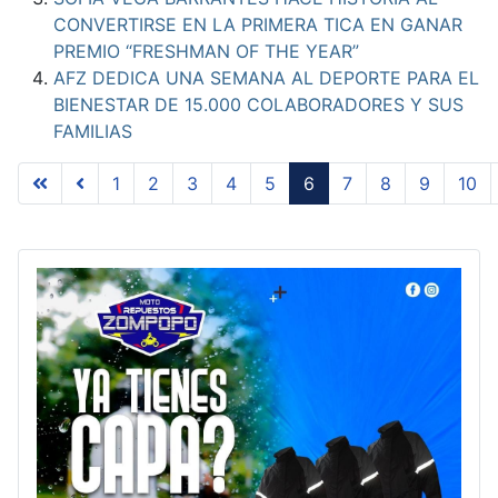
CONVERTIRSE EN LA PRIMERA TICA EN GANAR
PREMIO “FRESHMAN OF THE YEAR”
AFZ DEDICA UNA SEMANA AL DEPORTE PARA EL
BIENESTAR DE 15.000 COLABORADORES Y SUS
FAMILIAS
1
2
3
4
5
6
7
8
9
10
Page 6 of 23