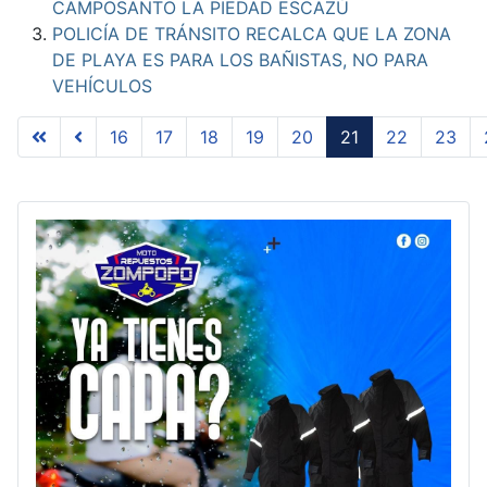
CAMPOSANTO LA PIEDAD ESCAZÚ
POLICÍA DE TRÁNSITO RECALCA QUE LA ZONA
DE PLAYA ES PARA LOS BAÑISTAS, NO PARA
VEHÍCULOS
16
17
18
19
20
21
22
23
Page 21 of 34