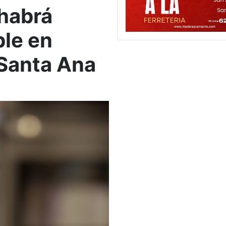
habrá
ble en
 Santa Ana