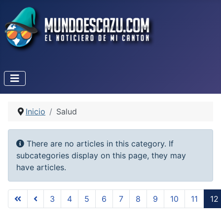
Inicio
Salud
Info
There are no articles in this category. If
subcategories display on this page, they may
have articles.
3
4
5
6
7
8
9
10
11
12
Page 12 of 12